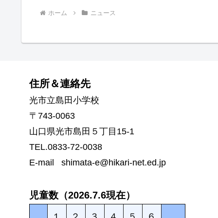
ホーム
ニュース
住所＆連絡先
光市立島田小学校
〒743-0063
山口県光市島田５丁目15-1
TEL.0833-72-0038
E-mail shimata-e@hikari-net.ed.jp
児童数（2026.7.6現在）
１
２
３
４
５
６