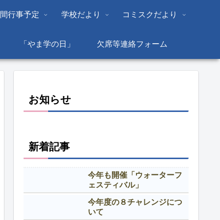
間行事予定
学校だより
コミスクだより
「やま学の日」
欠席等連絡フォーム
お知らせ
新着記事
今年も開催「ウォーターフ
ェスティバル」
今年度の８チャレンジにつ
いて